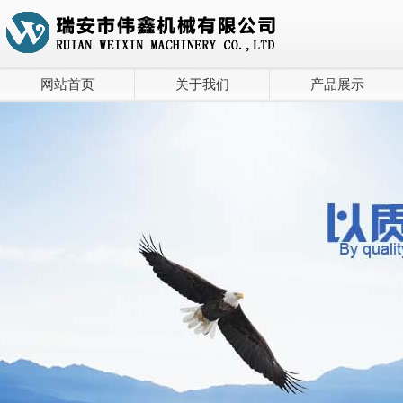
网站首页
关于我们
产品展示